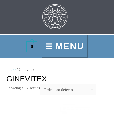
Ir
MAIN
al
MENU
contenido
MENU
0
Inicio
/ Ginevitex
GINEVITEX
Showing all 2 results