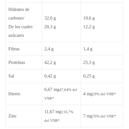
Hidratos de
carbono/
32,6 g
19,6 g
De los cuales
20,3 g
12,2 g
azúcares
Fibras
2,4 g
1,4 g
Proteínas
42,2 g
25,3 g
Sal
0,42 g
0,25 g
6,67 mg
47,64% del
Hierro
4 mg
29% del VNR*
VNR*
11,67 mg
116,7%
Zinc
7 mg
70% del VNR*
del VNR*