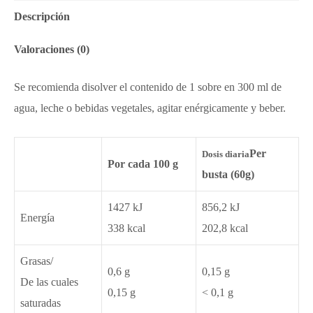
Descripción
Valoraciones (0)
Se recomienda disolver el contenido de 1 sobre en 300 ml de
agua, leche o bebidas vegetales, agitar enérgicamente y beber.
Per
Dosis diaria
Por cada 100 g
busta (60g)
1427 kJ
856,2 kJ
Energía
338 kcal
202,8 kcal
Grasas/
0,6 g
0,15 g
De las cuales
0,15 g
< 0,1 g
saturadas